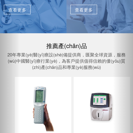
查看更多
查看更多
推薦產(chǎn)品
20年專業(yè)醫(yī)療設(shè)備提供商，匯聚全球資源，服務
(wù)中國醫(yī)療行業(yè)，為客戶提供值得信賴的優(yōu)質
(zhì)產(chǎn)品和專業(yè)服務(wù)