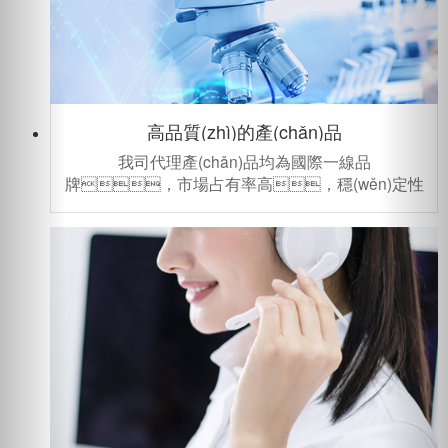
高品質(zhì)的產(chǎn)品
我司代理產(chǎn)品均為國際一線品
牌，市場占有率高，穩(wěn)定性
好，為醫(yī)療機(jī)構(gòu)及患者提供
優(yōu)質(zhì)可靠的服務(wù)。