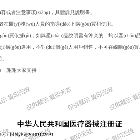
或者注意事項(xiàng)，具體詳見說明書。
或者在醫(yī)務(wù)人員的指導(dǎo)下購(gòu)買和使用。
)買依據(jù)，如與產(chǎn)品說明書有沖突的，均以產(chǎn)品說
jī)構(gòu)選用，不對(duì)個(gè)人用戶銷售，不可在線購(gòu)
我司。
，謝謝大家支持！