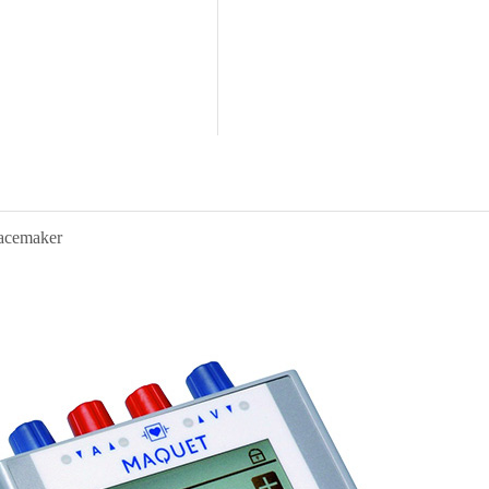
Pacemaker