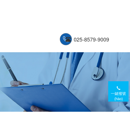
025-8579-9009
一鍵撥號
(hào)