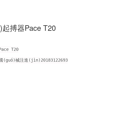
)起搏器Pace T20
ce T20
(guó)械注進(jìn)20183122693