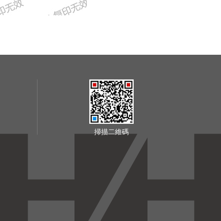
掃描二維碼